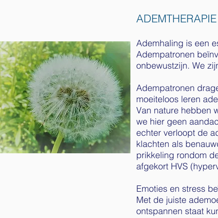
ADEMTHERAPIE
Ademhaling is een es
Adempatronen beïnvl
onbewustzijn. We zi
Adempatronen dragen
moeiteloos leren ad
Van nature hebben 
we hier geen aandach
echter verloopt de a
klachten als benauwd
prikkeling rondom de
afgekort HVS (hyperv
Emoties en stress be
​Met de juiste ademo
ontspannen staat kun