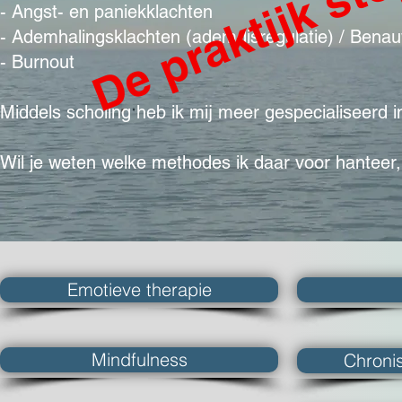
- Angst- en paniekklachten
- Ademhalingsklachten (ademdisregulatie) / Bena
- Burnout
Middels scholing heb ik mij meer gespecialiseer
Wil je weten welke methodes ik daar voor hanteer,
Emotieve therapie
Mindfulness
Chronis