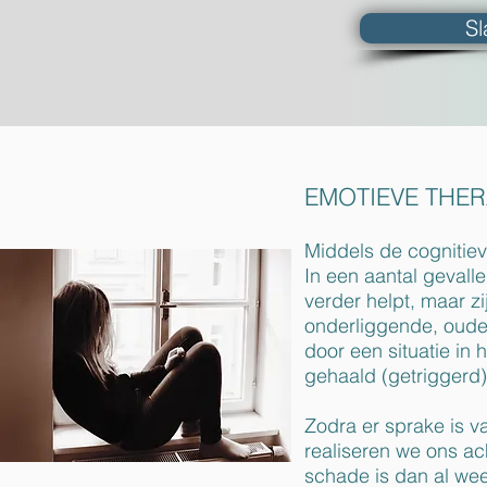
Sl
EMOTIEVE THER
Middels de cognitiev
In een aantal gevall
verder helpt, maar zij
onderliggende, oude 
door een situatie in
gehaald (getriggerd)
Zodra er sprake is v
realiseren we ons a
schade is dan al weer